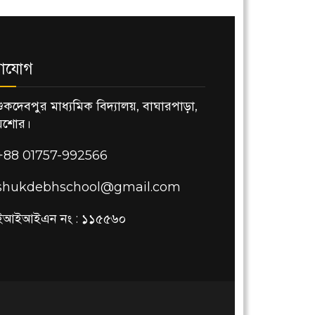
াযোগ
শুকদেবপুর মাধ্যমিক বিদ্যালয়, বাঘারপাড়া,
যশোর।
+88 01757-992566
shukdebhschool@gmail.com
ইআইআইএন নং : ১১৫৫৬০